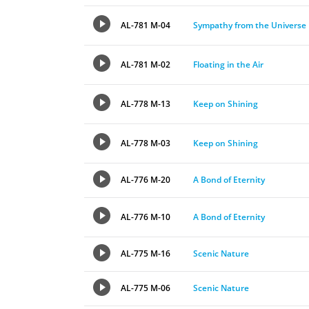
AL-781 M-04
Sympathy from the Universe
AL-781 M-02
Floating in the Air
AL-778 M-13
Keep on Shining
AL-778 M-03
Keep on Shining
AL-776 M-20
A Bond of Eternity
AL-776 M-10
A Bond of Eternity
AL-775 M-16
Scenic Nature
AL-775 M-06
Scenic Nature