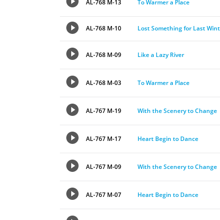
AL-768 M-13
To Warmer a Place
AL-768 M-10
Lost Something for Last Wint
AL-768 M-09
Like a Lazy River
AL-768 M-03
To Warmer a Place
AL-767 M-19
With the Scenery to Change
AL-767 M-17
Heart Begin to Dance
AL-767 M-09
With the Scenery to Change
AL-767 M-07
Heart Begin to Dance