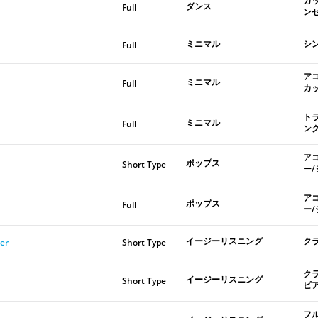
ガ
ダンス
Full
ン
ミニマル
シ
Full
ア
ミニマル
Full
カ
ト
ミニマル
Full
ン
ア
ポップス
Short Type
ー
ア
ポップス
Full
ー
イージーリスニング
ク
er
Short Type
ク
イージーリスニング
Short Type
ピ
フ