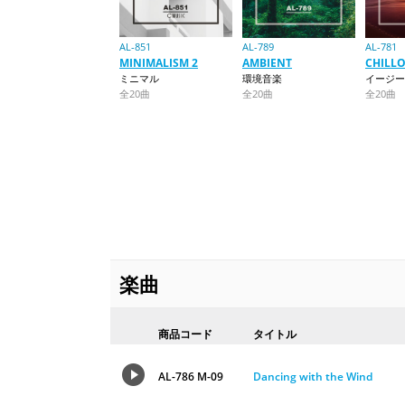
AL-851
AL-789
AL-781
MINIMALISM 2
AMBIENT
CHILL
ミニマル
環境音楽
イージー
全20曲
全20曲
全20曲
楽曲
商品コード
タイトル
AL-786 M-09
Dancing with the Wind