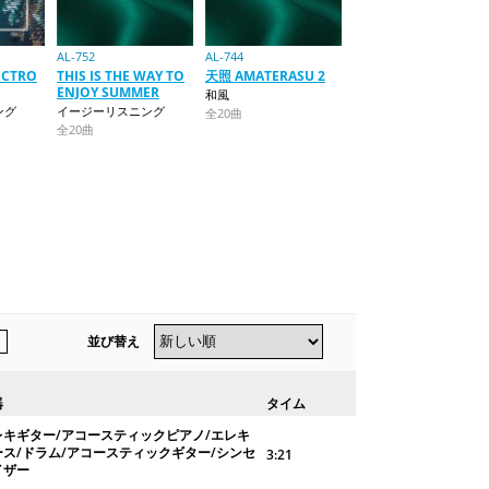
AL-752
AL-744
ECTRO
THIS IS THE WAY TO
天照 AMATERASU 2
ENJOY SUMMER
和風
ング
イージーリスニング
全20曲
全20曲
並び替え
器
タイム
レキギター/アコースティックピアノ/エレキ
ース/ドラム/アコースティックギター/シンセ
3:21
イザー