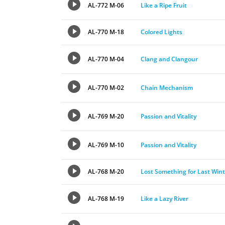
AL-772 M-06
Like a Ripe Fruit
AL-770 M-18
Colored Lights
AL-770 M-04
Clang and Clangour
AL-770 M-02
Chain Mechanism
AL-769 M-20
Passion and Vitality
AL-769 M-10
Passion and Vitality
AL-768 M-20
Lost Something for Last Wint
AL-768 M-19
Like a Lazy River