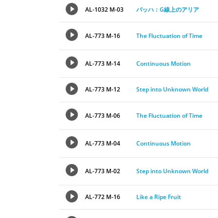
AL-1032 M-03
バッハ：G線上のアリア
AL-773 M-16
The Fluctuation of Time
AL-773 M-14
Continuous Motion
AL-773 M-12
Step into Unknown World
AL-773 M-06
The Fluctuation of Time
AL-773 M-04
Continuous Motion
AL-773 M-02
Step into Unknown World
AL-772 M-16
Like a Ripe Fruit