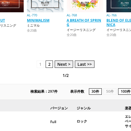
AL-770
AL-768
AL-766
OUT
MINIMALISM
A BREATH OF SPRIN
BLEND OF EL
G
NICA
リスニング
ミニマル
イージーリスニング
イージーリスニ
全20曲
全20曲
全20曲
1
2
Next >
Last >>
1/2
検索結果：297件
表示件数
30件
50件
100件
バージョン
ジャンル
楽
エ
ロック
ベ
Full
サ