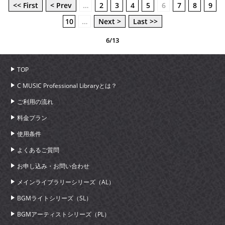
<< First
< Prev
…
2
3
4
5
6
7
8
9
10
…
Next >
Last >>
6/13
TOP
C MUSIC Professional Libraryとは？
ご利用の流れ
料金プラン
使用条件
よくあるご質問
お申し込み・お問い合わせ
メインライブラリーシリーズ（AL）
BGMライトシリーズ（SL）
BGMアーティストシリーズ（PL）