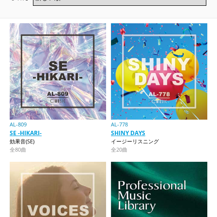
AL-809
AL-778
SE -HIKARI-
SHINY DAYS
効果音(SE)
イージーリスニング
全80曲
全20曲