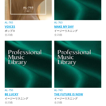
AL-765
AL-763
VOICES
MAKE MY DAY
ポップス
イージーリスニング
全20曲
全20曲
AL-750
AL-743
BE LUCKY
THE FUTURE IS NOW
イージーリスニング
イージーリスニング
全20曲
全20曲