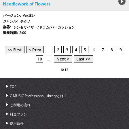
Needlework of Flowers
Ver違い
テクノ
シンセサイザー/ドラム/パーカッション
2:00
<< First
< Prev
…
2
3
4
5
6
7
8
9
10
…
Next >
Last >>
6/13
TOP
C MUSIC Professional Libraryとは？
ご利用の流れ
料金プラン
使用条件