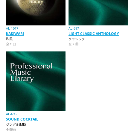
AL-1017
AL-697
KAKIWARI
LIGHT CLASSIC ANTHOLOGY
和風
クラシック
全31曲
全30曲
AL-696
SOUND COCKTAIL
ジングル(ME)
全99曲