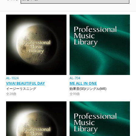
AL-1024
AL-704
VIVA! BEAUTIFUL DAY
ME ALL IN ONE
イージーリスニング
効果音(SE)/ジングル(ME)
全28曲
全99曲