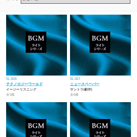
SL-024
SL-021
テクノロジーワールド
ニュースペーパー
イージーリスニング
サントラ(劇伴)
全5曲
全6曲