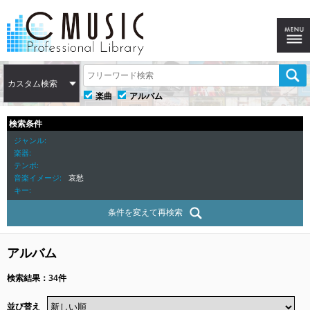
カスタム検索
楽曲
アルバム
検索条件
ジャンル
楽器
テンポ
音楽イメージ
哀愁
キー
条件を変えて再検索
アルバム
検索結果：34件
並び替え