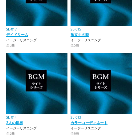
SL-017
SL-015
デイドリーム
旅立ちの時
イージーリスニング
イージーリスニング
全5曲
全5曲
SL-014
SL-013
2人の世界
カラーコーディネート
イージーリスニング
イージーリスニング
全5曲
全6曲