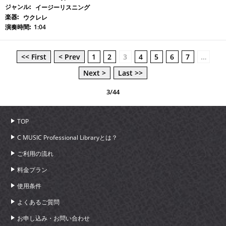
イージーリスニング
ウクレレ
1:04
<< First
< Prev
1
2
3
4
5
6
7
…
Next >
Last >>
3/44
TOP
C MUSIC Professional Libraryとは？
ご利用の流れ
料金プラン
使用条件
よくあるご質問
お申し込み・お問い合わせ