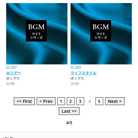
SL-007
SL-005
ホリデー
ライフスタイル
ポップス
ポップス
全4曲
全6曲
<< First
< Prev
1
2
3
4
5
Next >
Last >>
4/5