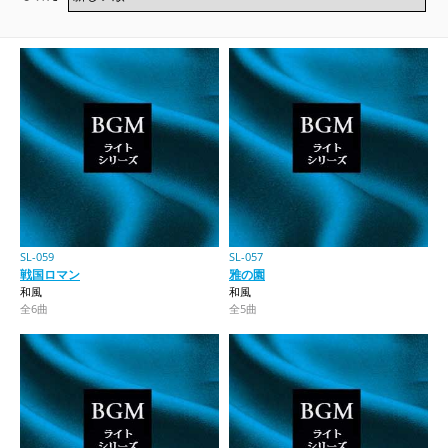
SL-059
SL-057
戦国ロマン
雅の園
和風
和風
全6曲
全5曲