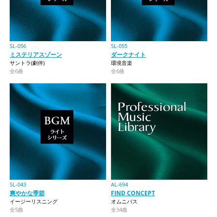
SL-056
SL-055
ミステリアスゾーン
ダークナイト
サントラ(劇伴)
環境音楽
全6曲
全6曲
SL-043
AL-694
爽やかな季節
FIND CONCEPT
イージーリスニング
オムニバス
全5曲
全34曲