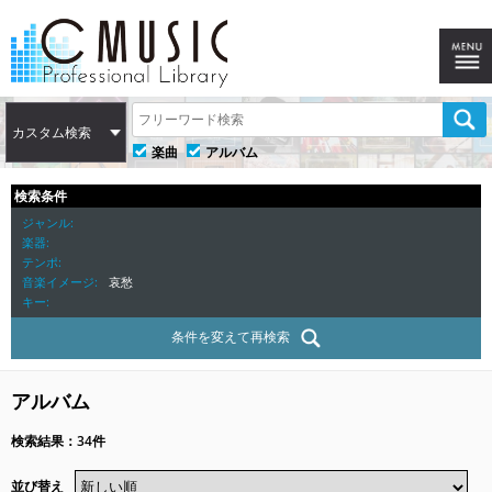
カスタム検索
楽曲
アルバム
検索条件
ジャンル
楽器
テンポ
音楽イメージ
哀愁
キー
条件を変えて再検索
アルバム
検索結果：34件
並び替え