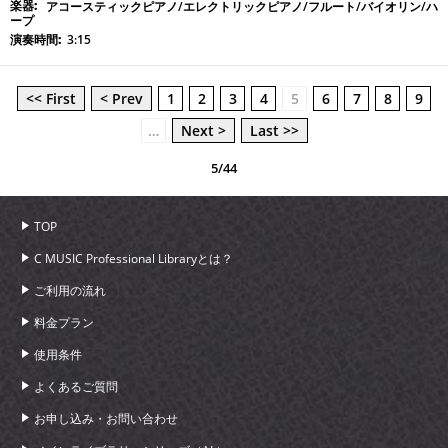
アコースティックピアノ/エレクトリックピアノ/フルート/バイオリン/ハ
ープ
3:15
<< First
< Prev
1
2
3
4
5
6
7
8
9
…
Next >
Last >>
5/44
TOP
C MUSIC Professional Libraryとは？
ご利用の流れ
料金プラン
使用条件
よくあるご質問
お申し込み・お問い合わせ