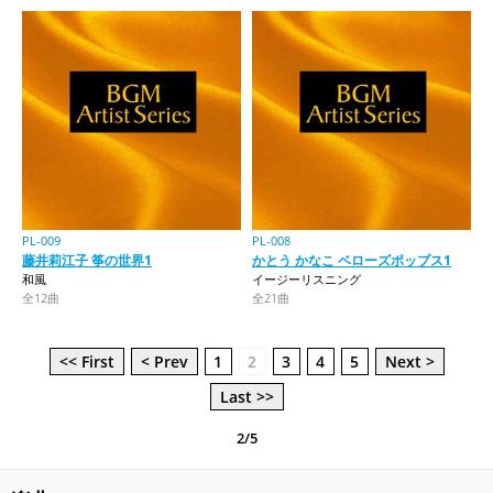
PL-009
PL-008
藤井莉江子 筝の世界1
かとう かなこ ベローズポップス1
和風
イージーリスニング
全12曲
全21曲
<< First
< Prev
1
2
3
4
5
Next >
Last >>
2/5