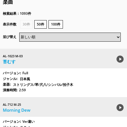
楽曲
検索結果：1093件
表示件数
30件
50件
100件
並び替え
AL-1023 M-03
苔むす
Full
日本風
ストリングス/琴/尺八/シンバル/拍子木
2:59
AL-712 M-25
Morning Dew
Ver違い