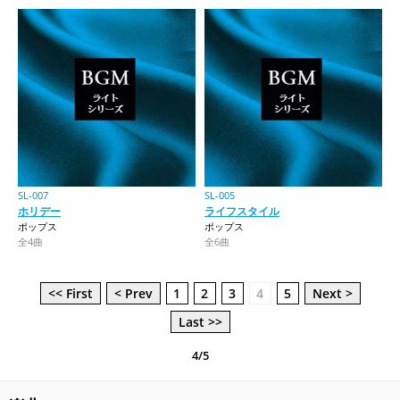
SL-007
SL-005
ホリデー
ライフスタイル
ポップス
ポップス
全4曲
全6曲
<< First
< Prev
1
2
3
4
5
Next >
Last >>
4/5