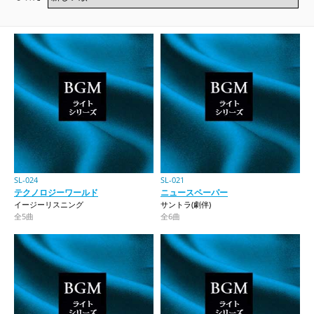
SL-024
SL-021
テクノロジーワールド
ニュースペーパー
イージーリスニング
サントラ(劇伴)
全5曲
全6曲