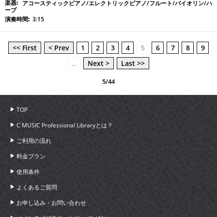
アコースティックピアノ/エレクトリックピアノ/フルート/バイオリン/ハ
ープ
3:15
<< First
< Prev
1
2
3
4
5
6
7
8
9
…
Next >
Last >>
5/44
TOP
C MUSIC Professional Libraryとは？
ご利用の流れ
料金プラン
使用条件
よくあるご質問
お申し込み・お問い合わせ