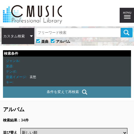
カスタム検索
楽曲
アルバム
検索条件
ジャンル
楽器
テンポ
音楽イメージ
哀愁
キー
条件を変えて再検索
アルバム
検索結果：34件
並び替え