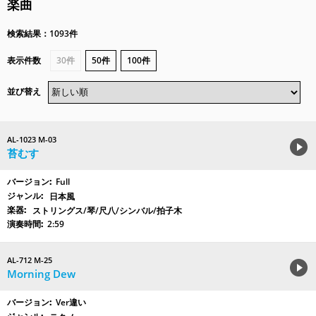
楽曲
検索結果：1093件
表示件数
30件
50件
100件
並び替え
AL-1023 M-03
苔むす
Full
日本風
ストリングス/琴/尺八/シンバル/拍子木
2:59
AL-712 M-25
Morning Dew
Ver違い