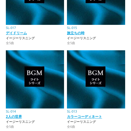
SL-017
SL-015
デイドリーム
旅立ちの時
イージーリスニング
イージーリスニング
全5曲
全5曲
SL-014
SL-013
2人の世界
カラーコーディネート
イージーリスニング
イージーリスニング
全5曲
全6曲