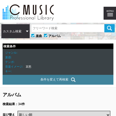
カスタム検索
楽曲
アルバム
検索条件
ジャンル
楽器
テンポ
音楽イメージ
哀愁
キー
条件を変えて再検索
アルバム
検索結果：34件
並び替え