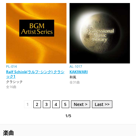
PL-014
AL-1017
Ralf Schink(ラルフ･シンク) クラシ
KAKIWARI
ック1
和風
クラシック
全31曲
全16曲
1
2
3
4
5
Next >
Last >>
1/5
楽曲