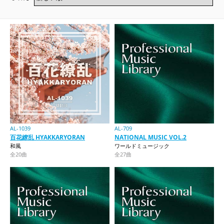
AL-1039
AL-709
百花繚乱 HYAKKARYORAN
NATIONAL MUSIC VOL.2
和風
ワールドミュージック
全20曲
全27曲