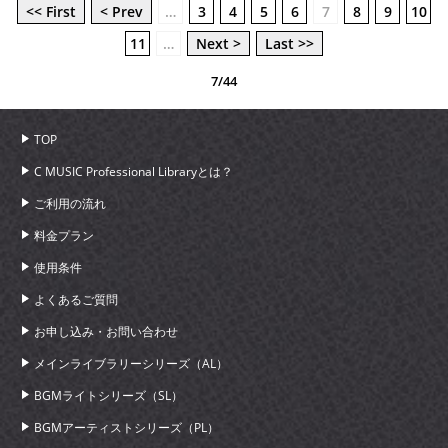
<< First
< Prev
…
3
4
5
6
7
8
9
10
11
…
Next >
Last >>
7/44
TOP
C MUSIC Professional Libraryとは？
ご利用の流れ
料金プラン
使用条件
よくあるご質問
お申し込み・お問い合わせ
メインライブラリーシリーズ（AL）
BGMライトシリーズ（SL）
BGMアーティストシリーズ（PL）