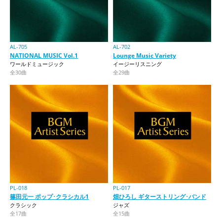
AL-705
AL-702
NATIONAL MUSIC Vol.1
Lounge Music Variety
ワールドミュージック
イージーリスニング
全30曲
全29曲
PL-018
PL-017
篠田元一 ポップ･クラシカル1
畑ひろし ギターストリング･バンド
クラシック
ジャズ
全17曲
全15曲