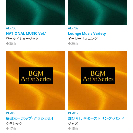
AL-705
AL-702
NATIONAL MUSIC Vol.1
Lounge Music Variety
ワールドミュージック
イージーリスニング
全30曲
全29曲
PL-018
PL-017
篠田元一 ポップ･クラシカル1
畑ひろし ギターストリング･バンド
クラシック
ジャズ
全17曲
全15曲