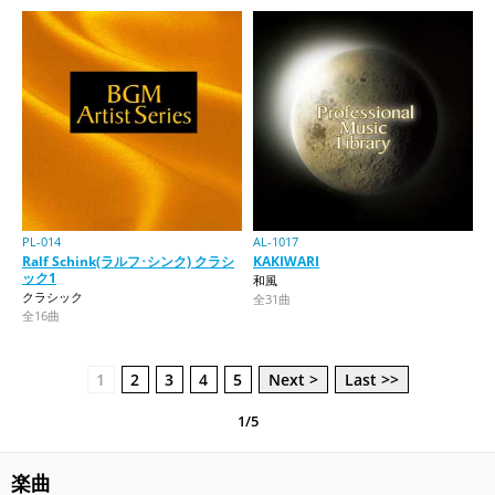
PL-014
AL-1017
Ralf Schink(ラルフ･シンク) クラシ
KAKIWARI
ック1
和風
クラシック
全31曲
全16曲
1
2
3
4
5
Next >
Last >>
1/5
楽曲