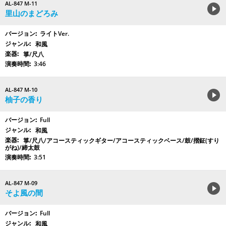
AL-847 M-11
里山のまどろみ
ライトVer.
和風
箏/尺八
3:46
AL-847 M-10
柚子の香り
Full
和風
箏/尺八/アコースティックギター/アコースティックベース/鼓/摺鉦(すり
がね)/締太鼓
3:51
AL-847 M-09
そよ風の間
Full
和風