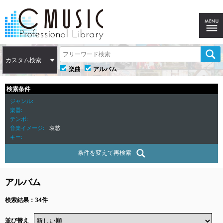
カスタム検索
楽曲
アルバム
検索条件
ジャンル
楽器
テンポ
音楽イメージ
哀愁
キー
条件を変えて再検索
アルバム
検索結果：34件
並び替え