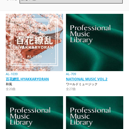
AL-1039
AL-709
百花繚乱 HYAKKARYORAN
NATIONAL MUSIC VOL.2
和風
ワールドミュージック
全20曲
全27曲