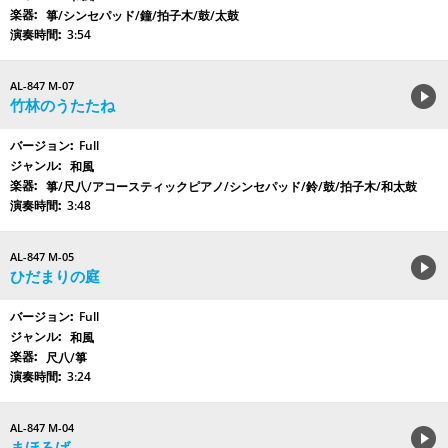
箏/シンセパッド/鐘/拍子木/鼓/太鼓
3:54
AL-847 M-07
竹林のうたたね
Full
和風
箏/尺八/アコースティックピアノ/シンセパッド/鈴/鼓/拍子木/和太鼓
3:48
AL-847 M-05
ひだまりの庭
Full
和風
尺八/箏
3:24
AL-847 M-04
まほろば