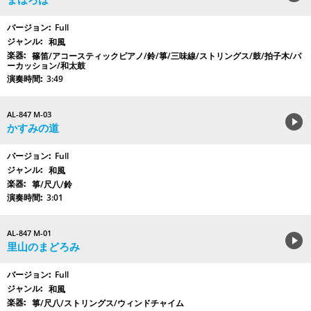
Full
和風
篠笛/アコースティックピアノ/鈴/箏/三味線/ストリングス/鼓/拍子木/パ
ーカッション/和太鼓
3:49
AL-847 M-03
かすみの道
Full
和風
箏/尺八/鈴
3:01
AL-847 M-01
里山のまどろみ
Full
和風
箏/尺八/ストリングス/ウィンドチャイム