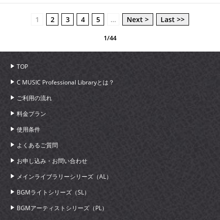
1
2
3
4
5
…
Next >
Last >>
1/44
TOP
C MUSIC Professional Libraryとは？
ご利用の流れ
料金プラン
使用条件
よくあるご質問
お申し込み・お問い合わせ
メインライブラリーシリーズ（AL）
BGMライトシリーズ（SL）
BGMアーティストシリーズ（PL）