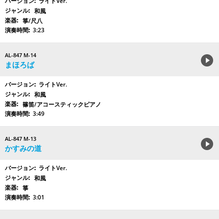
ライトVer.
和風
箏/尺八
3:23
AL-847 M-14
まほろば
ライトVer.
和風
篠笛/アコースティックピアノ
3:49
AL-847 M-13
かすみの道
ライトVer.
和風
箏
3:01