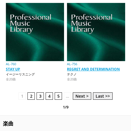
AL-760
AL-756
STAY UP
REGRET AND DETERMINATION
イージーリスニング
テクノ
全20曲
全20曲
1
2
3
4
5
…
Next >
Last >>
1/9
楽曲