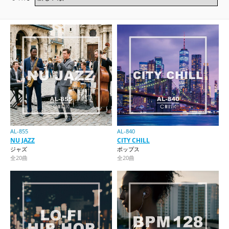
AL-855
AL-840
NU JAZZ
CITY CHILL
ジャズ
ポップス
全20曲
全20曲