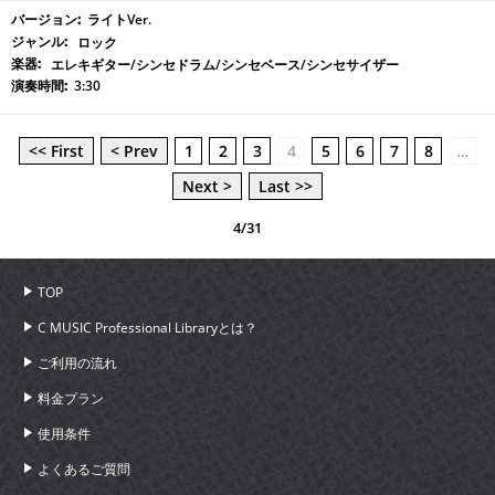
ライトVer.
ロック
エレキギター/シンセドラム/シンセベース/シンセサイザー
3:30
<< First
< Prev
1
2
3
4
5
6
7
8
…
Next >
Last >>
4/31
TOP
C MUSIC Professional Libraryとは？
ご利用の流れ
料金プラン
使用条件
よくあるご質問