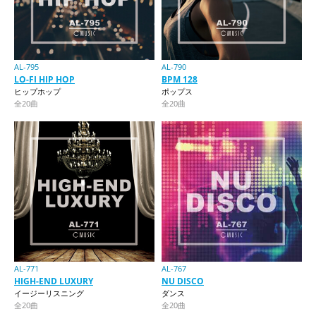
AL-795
AL-790
LO-FI HIP HOP
BPM 128
ヒップホップ
ポップス
全20曲
全20曲
AL-771
AL-767
HIGH-END LUXURY
NU DISCO
イージーリスニング
ダンス
全20曲
全20曲