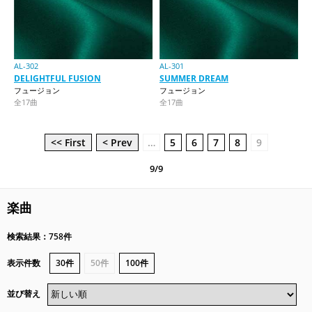
AL-302
AL-301
DELIGHTFUL FUSION
SUMMER DREAM
フュージョン
フュージョン
全17曲
全17曲
<< First
< Prev
…
5
6
7
8
9
9/9
楽曲
検索結果：758件
表示件数
30件
50件
100件
並び替え