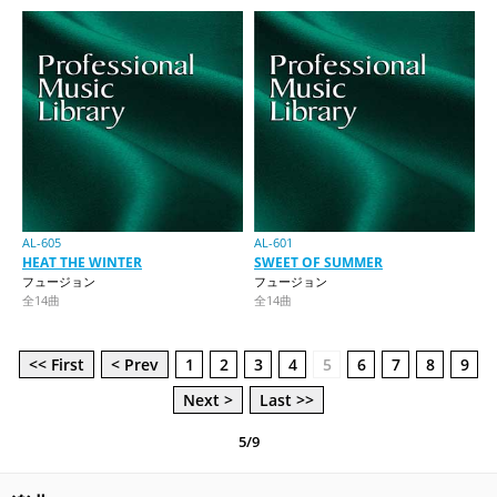
AL-605
AL-601
HEAT THE WINTER
SWEET OF SUMMER
フュージョン
フュージョン
全14曲
全14曲
<< First
< Prev
1
2
3
4
5
6
7
8
9
Next >
Last >>
5/9