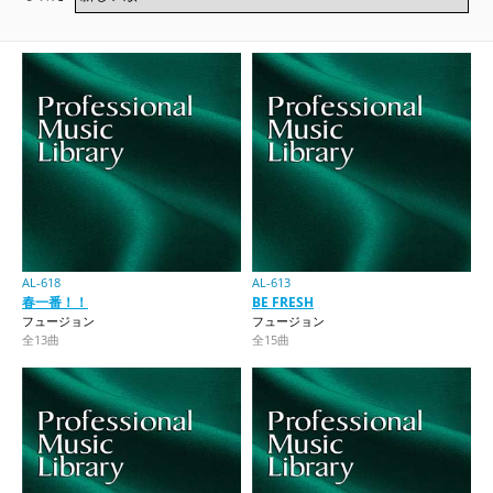
AL-618
AL-613
春一番！！
BE FRESH
フュージョン
フュージョン
全13曲
全15曲