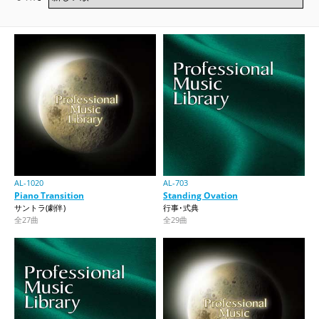
AL-1020
AL-703
Piano Transition
Standing Ovation
サントラ(劇伴)
行事･式典
全27曲
全29曲