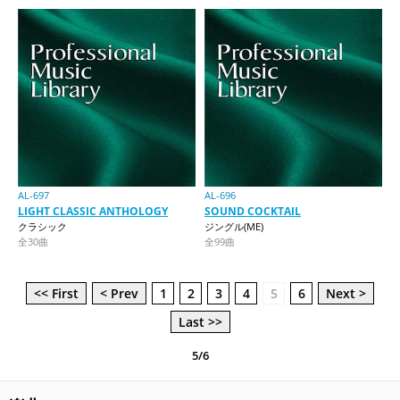
AL-697
AL-696
LIGHT CLASSIC ANTHOLOGY
SOUND COCKTAIL
クラシック
ジングル(ME)
全30曲
全99曲
<< First
< Prev
1
2
3
4
5
6
Next >
Last >>
5/6