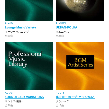
AL-702
AL-1019
Lounge Music Variety
URBAN-POLKA
イージーリスニング
オムニバス
全29曲
全28曲
AL-701
PL-018
SOUNDTRACK VARIATIONS
篠田元一 ポップ･クラシカル1
サントラ(劇伴)
クラシック
全26曲
全17曲