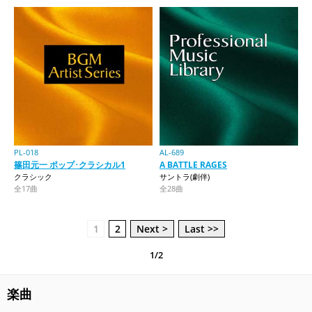
PL-018
AL-689
篠田元一 ポップ･クラシカル1
A BATTLE RAGES
クラシック
サントラ(劇伴)
全17曲
全28曲
1
2
Next >
Last >>
1/2
楽曲