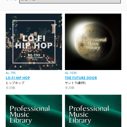
AL-795
AL-1030
LO-FI HIP HOP
THE FUTURE DOOR
ヒップホップ
サントラ(劇伴)
全20曲
全20曲