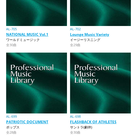
AL-705
AL-702
NATIONAL MUSIC Vol.1
Lounge Music Variety
ワールドミュージック
イージーリスニング
全30曲
全29曲
AL-699
AL-698
PATRIOTIC DOCUMENT
FLASHBACK OF ATHLETES
ポップス
サントラ(劇伴)
全28曲
全30曲