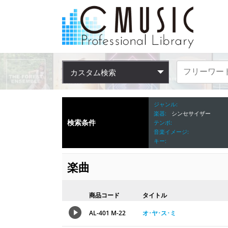
カスタム検索
ジャンル
楽器
シンセサイザー
検索条件
テンポ
音楽イメージ
キー
楽曲
商品コード
タイトル
AL-401 M-22
オ･ヤ･ス･ミ