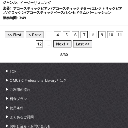
イージーリスニング
アコースティックピアノ/アコースティックギター/エレクトリックピア
ノ/グロッケン/アコースティックベース/シンセドラム/パーカッション
3:49
<< First
< Prev
…
4
5
6
7
8
9
10
11
12
…
Next >
Last >>
8/30
TOP
C MUSIC Professional Libraryとは？
ご利用の流れ
料金プラン
使用条件
よくあるご質問
お申し込み・お問い合わせ