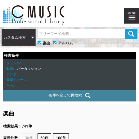
カスタム検索
楽曲
アルバム
検索条件
ジャンル
楽器
パーカッション
テンポ
音楽イメージ
キー
条件を変えて再検索
楽曲
検索結果：741件
表示件数
30件
50件
100件