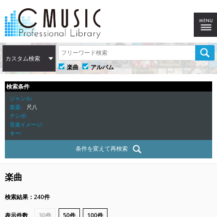
カスタム検索
楽曲
アルバム
検索条件
ジャンル
楽器
尺八
テンポ
音楽イメージ
キー
条件を変えて再検索
楽曲
検索結果：240件
表示件数
30件
50件
100件