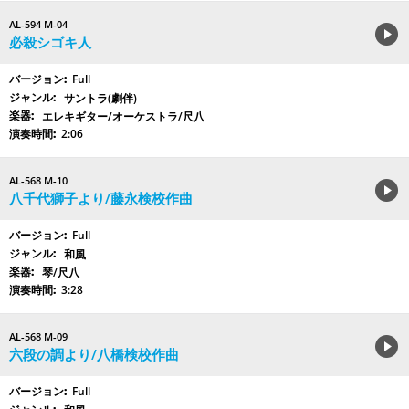
AL-594 M-04
必殺シゴキ人
Full
サントラ(劇伴)
エレキギター/オーケストラ/尺八
2:06
AL-568 M-10
八千代獅子より/藤永検校作曲
Full
和風
琴/尺八
3:28
AL-568 M-09
六段の調より/八橋検校作曲
Full