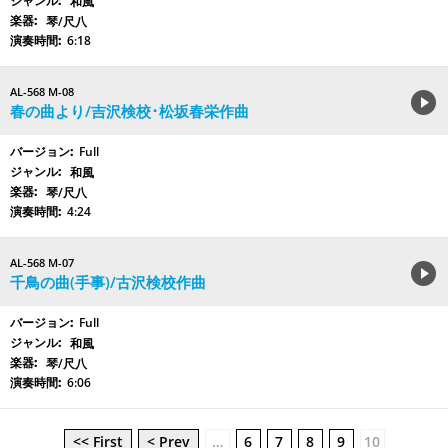
和風
琴/尺八
6:18
AL-568 M-08
春の曲より/吉沢検校･松坂春栄作曲
Full
和風
琴/尺八
4:24
AL-568 M-07
千鳥の曲(手事)/古沢検校作曲
Full
和風
琴/尺八
6:06
<< First
< Prev
…
6
7
8
9
10