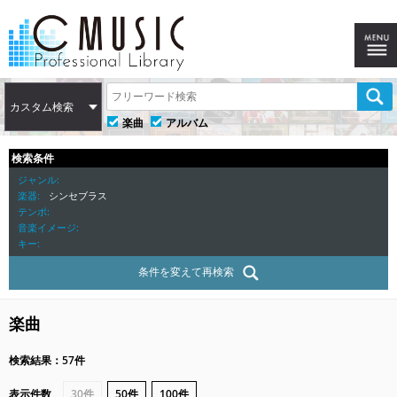
カスタム検索
楽曲
アルバム
検索条件
ジャンル
楽器
シンセブラス
テンポ
音楽イメージ
キー
条件を変えて再検索
楽曲
検索結果：57件
表示件数
30件
50件
100件