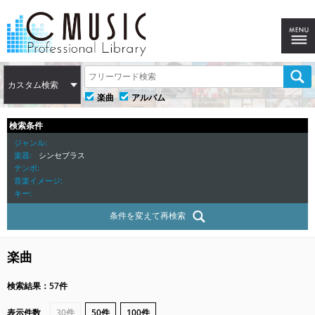
カスタム検索
楽曲
アルバム
検索条件
ジャンル
楽器
シンセブラス
テンポ
音楽イメージ
キー
条件を変えて再検索
楽曲
検索結果：57件
表示件数
30件
50件
100件