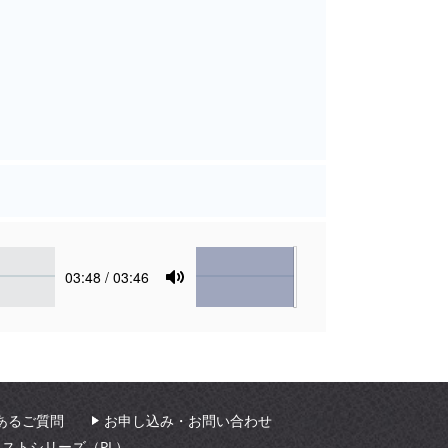
Volume
Current
03:48
/ 03:46
time
Toggle
Mute
あるご質問
お申し込み・お問い合わせ
ィストシリーズ（PL）