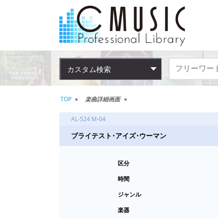
カスタム検索
TOP
楽曲詳細画面
AL-524 M-04
ブライテスト･アイズ･ウーマン
区分
時間
ジャンル
楽器