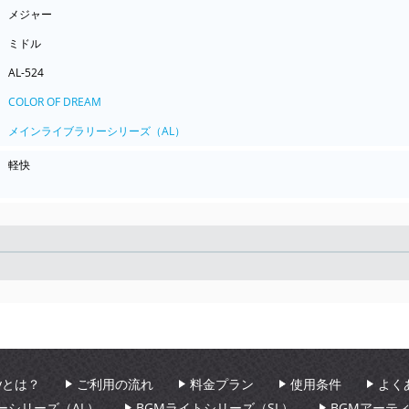
メジャー
ミドル
AL-524
COLOR OF DREAM
メインライブラリーシリーズ（AL）
軽快
Seek
aryとは？
ご利用の流れ
料金プラン
使用条件
よく
ーシリーズ（AL）
BGMライトシリーズ（SL）
BGMアーテ