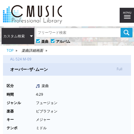
カスタム検索
楽曲
アルバム
TOP
楽曲詳細画面
AL-524 M-09
オーバー･ザ･ムーン
Full
区分
楽曲
時間
4:29
ジャンル
フュージョン
楽器
ビブラフォン
キー
メジャー
テンポ
ミドル