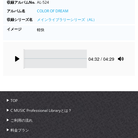
収録アルバムNo.
AL-524
アルバム名
COLOR OF DREAM
収録シリーズ名
メインライブラリーシリーズ（AL）
イメージ
軽快
Seek
Current
04:32
/ 04:29
time
Play
Toggle
Mute
TOP
C MUSIC Professional Libraryとは？
ご利用の流れ
料金プラン