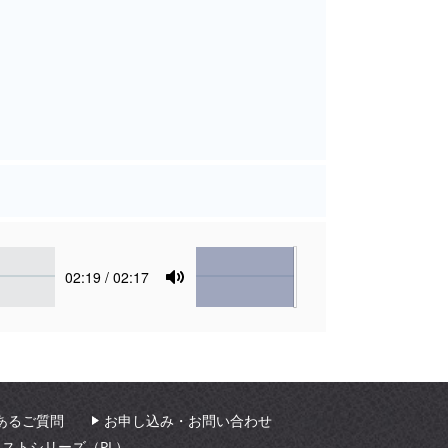
Volume
Current
02:19
/ 02:17
time
Toggle
Mute
あるご質問
お申し込み・お問い合わせ
ィストシリーズ（PL）