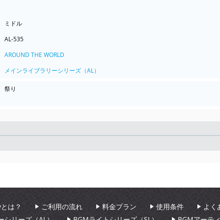
ミドル
AL-535
AROUND THE WORLD
メインライブラリーシリーズ（AL）
祭り
Seek
aryとは？
ご利用の流れ
料金プラン
使用条件
よく
ーシリーズ（AL）
BGMライトシリーズ（SL）
BGMアーテ