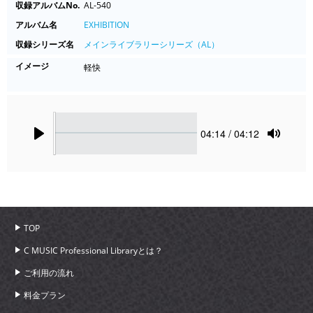
収録アルバムNo.
AL-540
アルバム名
EXHIBITION
収録シリーズ名
メインライブラリーシリーズ（AL）
イメージ
軽快
Seek
Current
04:14
/ 04:12
time
Play
Toggle
Mute
TOP
C MUSIC Professional Libraryとは？
ご利用の流れ
料金プラン