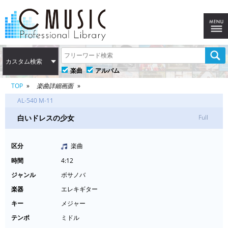
カスタム検索
楽曲
アルバム
TOP
楽曲詳細画面
AL-540 M-11
白いドレスの少女
Full
区分
楽曲
時間
4:12
ジャンル
ボサノバ
楽器
エレキギター
キー
メジャー
テンポ
ミドル