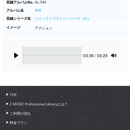
収録アルバムNo.
AL-544
アルバム名
KOE
収録シリーズ名
メインライブラリーシリーズ（AL）
イメージ
アクション
Seek
Current
03:36
/ 03:25
time
Play
Toggle
Mute
TOP
C MUSIC Professional Libraryとは？
ご利用の流れ
料金プラン