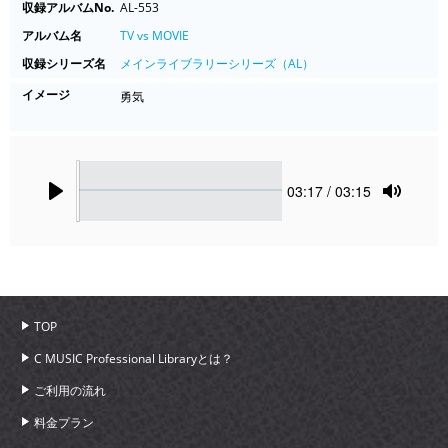
収録アルバムNo.
AL-553
アルバム名
TV vs MOVIE
収録シリーズ名
メインライブラリーシリーズ（AL）
イメージ
勇気
Seek
Current
03:17
/ 03:15
time
Play
Toggle
Mute
TOP
C MUSIC Professional Libraryとは？
ご利用の流れ
料金プラン