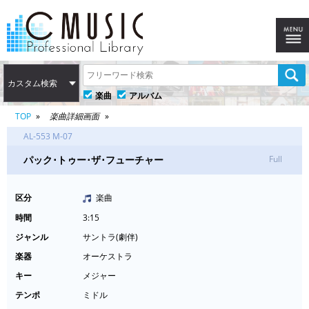
カスタム検索
楽曲
アルバム
TOP
楽曲詳細画面
AL-553 M-07
パック･トゥー･ザ･フューチャー
Full
区分
楽曲
時間
3:15
ジャンル
サントラ(劇伴)
楽器
オーケストラ
キー
メジャー
テンポ
ミドル