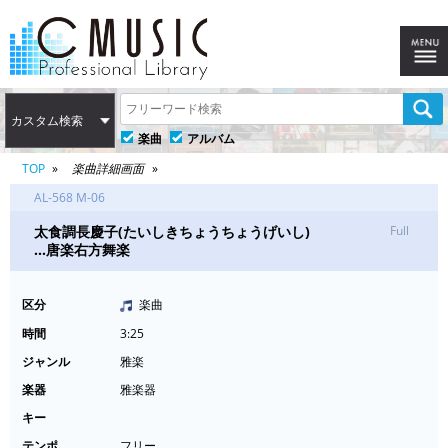
カスタム検索
楽曲
アルバム
TOP
楽曲詳細画面
AL-568 M-06
太食調長慶子(たいしきちょうちょうげいし)
Full
…唐楽右方舞楽
区分
楽曲
時間
3:25
ジャンル
雅楽
楽器
雅楽器
キー
テンポ
フリー