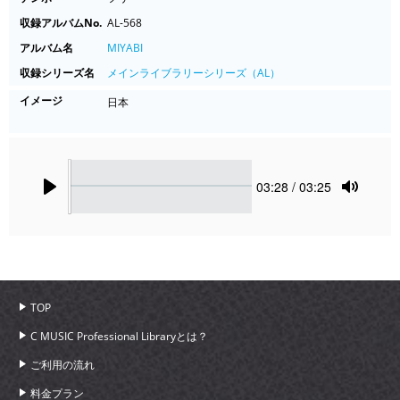
収録アルバムNo.
AL-568
アルバム名
MIYABI
収録シリーズ名
メインライブラリーシリーズ（AL）
イメージ
日本
Seek
Current
03:28
/ 03:25
time
Play
Toggle
Mute
TOP
C MUSIC Professional Libraryとは？
ご利用の流れ
料金プラン