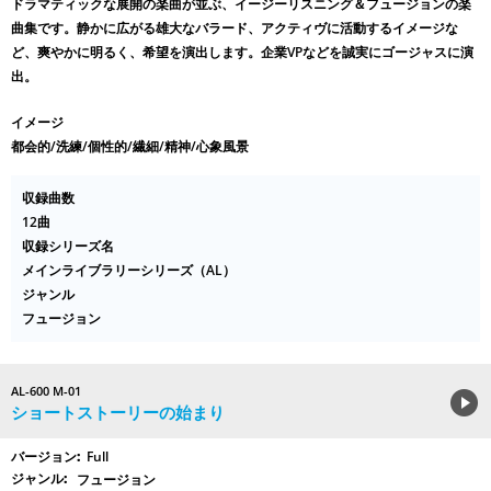
ドラマティックな展開の楽曲が並ぶ、イージーリスニング＆フュージョンの楽
曲集です。静かに広がる雄大なバラード、アクティヴに活動するイメージな
ど、爽やかに明るく、希望を演出します。企業VPなどを誠実にゴージャスに演
出。
イメージ
都会的/洗練/個性的/繊細/精神/心象風景
収録曲数
12曲
収録シリーズ名
メインライブラリーシリーズ（AL）
ジャンル
フュージョン
AL-600 M-01
ショートストーリーの始まり
Full
フュージョン