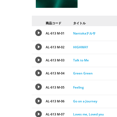
商品コード
タイトル
AL-613 M-01
Nantokaナルサ
AL-613 M-02
HIGHWAY
AL-613 M-03
Talk to Me
AL-613 M-04
Green Green
AL-613 M-05
Feeling
AL-613 M-06
Go on a Journey
AL-613 M-07
Loves me, Loved you