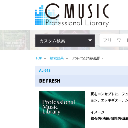
カスタム検索
TOP
検索結果
アルバム詳細画面
AL-613
BE FRESH
夏をコンセプトに、フ
ョン、エレキギター、
イメージ
都会的/洗練/個性的/繊