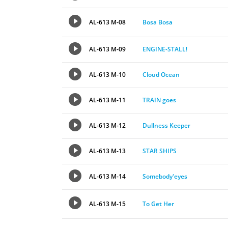
AL-613 M-08
Bosa Bosa
AL-613 M-09
ENGINE-STALL!
AL-613 M-10
Cloud Ocean
AL-613 M-11
TRAIN goes
AL-613 M-12
Dullness Keeper
AL-613 M-13
STAR SHIPS
AL-613 M-14
Somebody'eyes
AL-613 M-15
To Get Her