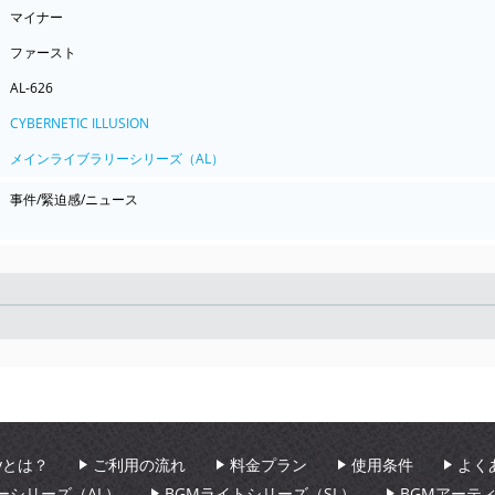
マイナー
ファースト
AL-626
CYBERNETIC ILLUSION
メインライブラリーシリーズ（AL）
事件/緊迫感/ニュース
Seek
aryとは？
ご利用の流れ
料金プラン
使用条件
よく
ーシリーズ（AL）
BGMライトシリーズ（SL）
BGMアーテ