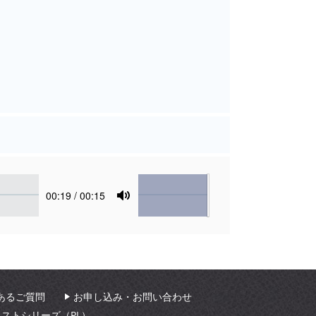
Volume
Current
00:19
/ 00:15
time
Toggle
Mute
あるご質問
お申し込み・お問い合わせ
ィストシリーズ（PL）