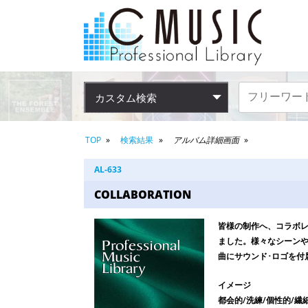
カスタム検索
TOP
検索結果
アルバム詳細画面
AL-633
COLLABORATION
皆様の制作へ、コラボ
ました。様々なシーンや
曲にサウンド･ロゴを付
イメージ
都会的/洗練/個性的/繊