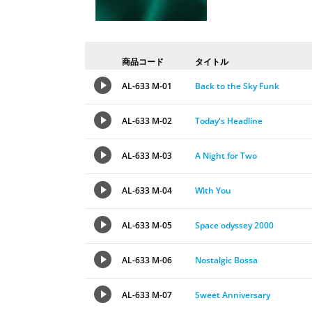
商品コード
タイトル
AL-633 M-01
Back to the Sky Funk
AL-633 M-02
Today's Headline
AL-633 M-03
A Night for Two
AL-633 M-04
With You
AL-633 M-05
Space odyssey 2000
AL-633 M-06
Nostalgic Bossa
AL-633 M-07
Sweet Anniversary