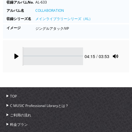
収録アルバムNo.
AL-633
アルバム名
COLLABORATION
収録シリーズ名
メインライブラリーシリーズ（AL）
イメージ
ジングルアタック/VP
Seek
Current
04:15
/ 03:53
time
Play
Toggle
Mute
TOP
C MUSIC Professional Libraryとは？
ご利用の流れ
料金プラン