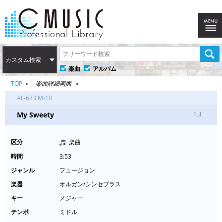
カスタム検索
楽曲
アルバム
TOP
楽曲詳細画面
AL-633 M-10
My Sweety
Full
区分
楽曲
時間
3:53
ジャンル
フュージョン
楽器
オルガン/シンセブラス
キー
メジャー
テンポ
ミドル