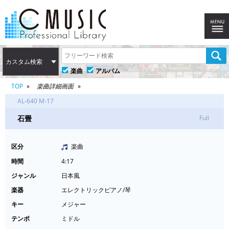
カスタム検索
楽曲
アルバム
TOP
楽曲詳細画面
AL-640 M-17
石畳
Full
区分
楽曲
時間
4:17
ジャンル
日本風
楽器
エレクトリックピアノ/琴
キー
メジャー
テンポ
ミドル