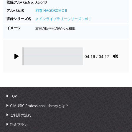
収録アルバムNo.
AL-640
アルバム名
羽衣 HAGOROMO II
収録シリーズ名
メインライブラリーシリーズ（AL）
イメージ
哀愁/旅/平和/暖かい/和風
Seek
Current
04:19
/ 04:17
time
Play
Toggle
Mute
TOP
C MUSIC Professional Libraryとは？
ご利用の流れ
料金プラン