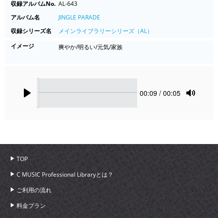
収録アルバムNo.
AL-643
アルバム名
JINGLE PARADE
収録シリーズ名
メインライブラリーシリーズ（AL）
イメージ
爽やか/明るい/元気/家族
Seek
Current
00:09
/ 00:05
time
Play
Toggle
Mute
TOP
C MUSIC Professional Libraryとは？
ご利用の流れ
料金プラン