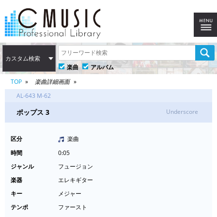
カスタム検索
楽曲
アルバム
TOP
楽曲詳細画面
AL-643 M-62
ポップス 3
Underscore
区分
楽曲
時間
0:05
ジャンル
フュージョン
楽器
エレキギター
キー
メジャー
テンポ
ファースト