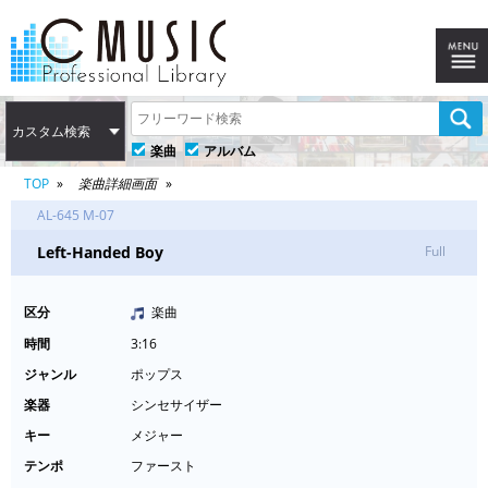
カスタム検索
楽曲
アルバム
TOP
楽曲詳細画面
AL-645 M-07
Left-Handed Boy
Full
区分
楽曲
時間
3:16
ジャンル
ポップス
楽器
シンセサイザー
キー
メジャー
テンポ
ファースト