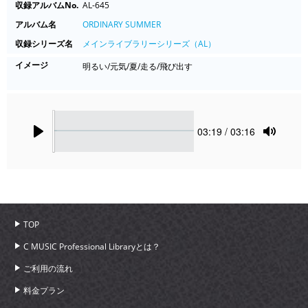
収録アルバムNo.
AL-645
アルバム名
ORDINARY SUMMER
収録シリーズ名
メインライブラリーシリーズ（AL）
イメージ
明るい/元気/夏/走る/飛び出す
Seek
Current
03:19
/ 03:16
time
Play
Toggle
Mute
TOP
C MUSIC Professional Libraryとは？
ご利用の流れ
料金プラン