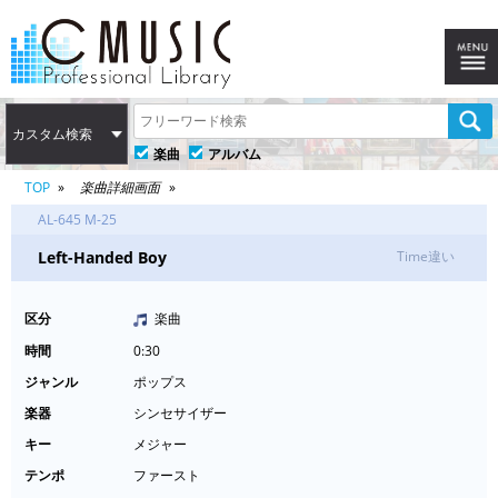
カスタム検索
楽曲
アルバム
TOP
楽曲詳細画面
AL-645 M-25
Left-Handed Boy
Time違い
区分
楽曲
時間
0:30
ジャンル
ポップス
楽器
シンセサイザー
キー
メジャー
テンポ
ファースト