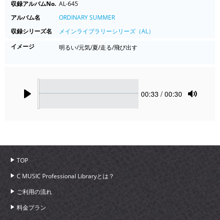
収録アルバムNo.
AL-645
アルバム名
ORDINARY SUMMER
収録シリーズ名
メインライブラリーシリーズ（AL）
イメージ
明るい/元気/夏/走る/飛び出す
Seek
Current
00:33
/ 00:30
time
Play
Toggle
Mute
TOP
C MUSIC Professional Libraryとは？
ご利用の流れ
料金プラン