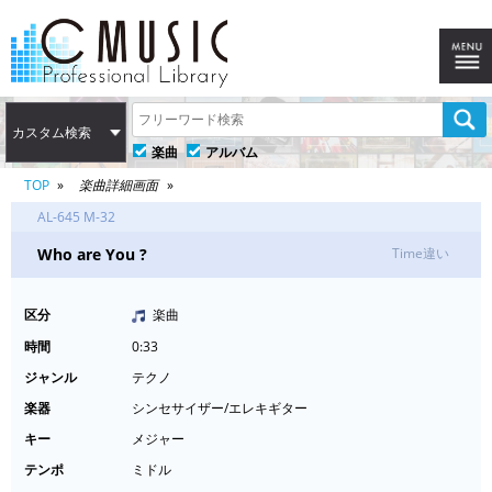
カスタム検索
楽曲
アルバム
TOP
楽曲詳細画面
AL-645 M-32
Who are You ?
Time違い
区分
楽曲
時間
0:33
ジャンル
テクノ
楽器
シンセサイザー/エレキギター
キー
メジャー
テンポ
ミドル