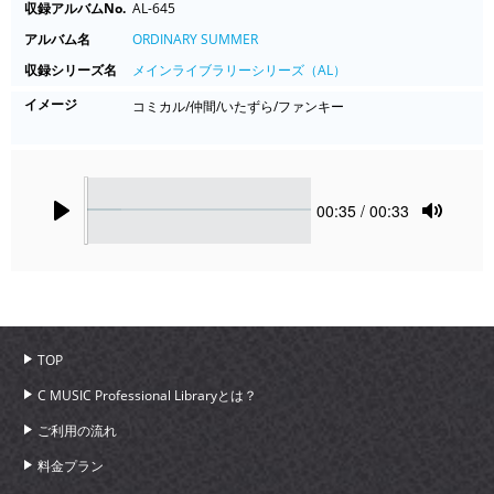
収録アルバムNo.
AL-645
アルバム名
ORDINARY SUMMER
収録シリーズ名
メインライブラリーシリーズ（AL）
イメージ
コミカル/仲間/いたずら/ファンキー
Seek
Current
00:35
/ 00:33
time
Play
Toggle
Mute
TOP
C MUSIC Professional Libraryとは？
ご利用の流れ
料金プラン