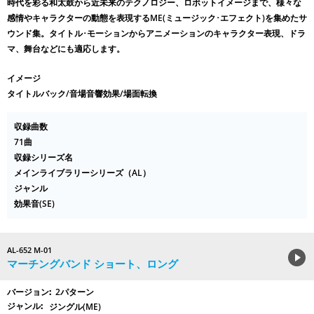
時代を彩る和太鼓から近未来のテクノロジー、ロボットイメージまで、様々な
感情やキャラクターの動態を表現するME(ミュージック･エフェクト)を集めたサ
ウンド集。タイトル･モーションからアニメーションのキャラクター表現、ドラ
マ、舞台などにも適応します。
イメージ
タイトルバック/音場音響効果/場面転換
収録曲数
71曲
収録シリーズ名
メインライブラリーシリーズ（AL）
ジャンル
効果音(SE)
AL-652 M-01
マーチングバンド ショート、ロング
2パターン
ジングル(ME)