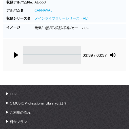
収録アルバムNo.
AL-660
アルバム名
CARNAVAL
収録シリーズ名
メインライブラリーシリーズ（AL）
イメージ
元気/白熱/汗/笑顔/群集/カーニバル
Seek
Current
03:39
/ 03:37
time
Play
Toggle
Mute
TOP
C MUSIC Professional Libraryとは？
ご利用の流れ
料金プラン