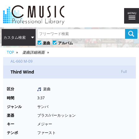
カスタム検索
楽曲
アルバム
TOP
楽曲詳細画面
AL-660 M-09
Third Wind
Full
区分
楽曲
時間
3:37
ジャンル
サンバ
楽器
ブラス/パーカッション
キー
メジャー
テンポ
ファースト