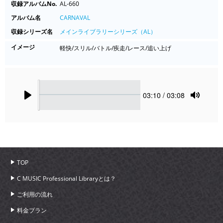
収録アルバムNo.
AL-660
アルバム名
CARNAVAL
収録シリーズ名
メインライブラリーシリーズ（AL）
イメージ
軽快/スリル/バトル/疾走/レース/追い上げ
Seek
Current
03:10
/ 03:08
time
Play
Toggle
Mute
TOP
C MUSIC Professional Libraryとは？
ご利用の流れ
料金プラン