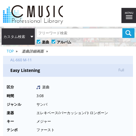
カスタム検索
楽曲
アルバム
TOP
楽曲詳細画面
AL-660 M-11
Easy Listening
Full
区分
楽曲
時間
3:08
ジャンル
サンバ
楽器
エレキベース/パーカッション/トロンボーン
キー
メジャー
テンポ
ファースト