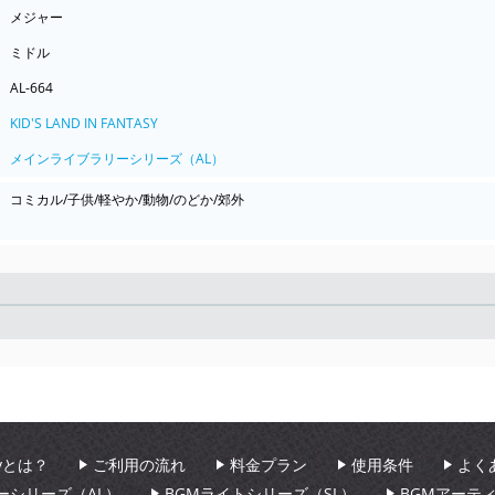
メジャー
ミドル
AL-664
KID'S LAND IN FANTASY
メインライブラリーシリーズ（AL）
コミカル/子供/軽やか/動物/のどか/郊外
Seek
aryとは？
ご利用の流れ
料金プラン
使用条件
よく
ーシリーズ（AL）
BGMライトシリーズ（SL）
BGMアーテ