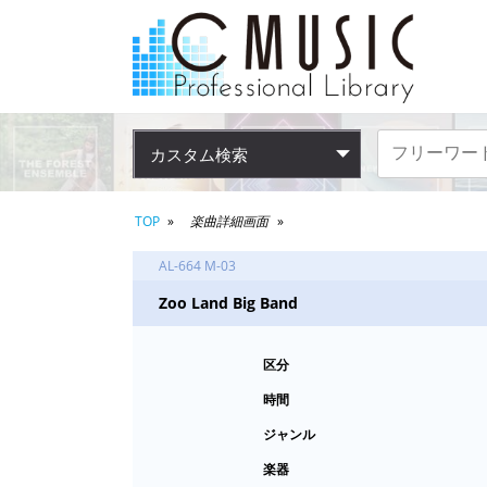
カスタム検索
TOP
楽曲詳細画面
AL-664 M-03
Zoo Land Big Band
区分
時間
ジャンル
楽器