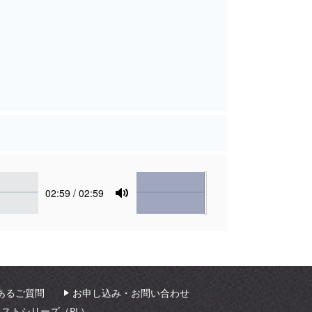
Volume
Current
02:59
/ 02:59
time
Toggle
Mute
あるご質問
お申し込み・お問い合わせ
ィストシリーズ（PL）