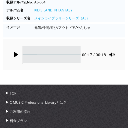
収録アルバムNo.
AL-664
アルバム名
KID'S LAND IN FANTASY
収録シリーズ名
メインライブラリーシリーズ（AL）
イメージ
元気/仲間/遊び/アウトドア/やんちゃ
Seek
Current
00:17
/ 00:18
time
Play
Toggle
Mute
TOP
C MUSIC Professional Libraryとは？
ご利用の流れ
料金プラン