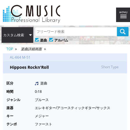
カスタム検索
楽曲
アルバム
TOP
楽曲詳細画面
AL-664 M-51
Hippoes Rockn'Roll
Short Type
区分
楽曲
時間
0:18
ジャンル
ブルース
楽器
エレキギター/アコースティックギター/サックス
キー
メジャー
テンポ
ファースト