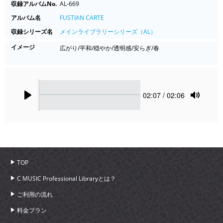
収録アルバムNo.
AL-669
アルバム名
FUSTIAN CARTE
収録シリーズ名
メインライブラリーシリーズ（AL）
イメージ
広がり/平和/穏やか/透明感/安らぎ/春
Seek
Current
02:07
/ 02:06
time
Play
Toggle
Mute
TOP
C MUSIC Professional Libraryとは？
ご利用の流れ
料金プラン