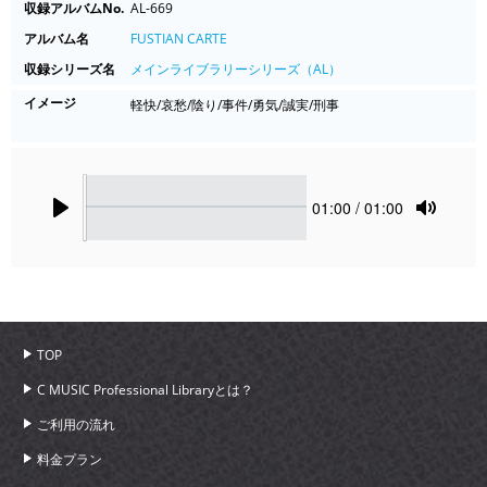
収録アルバムNo.
AL-669
アルバム名
FUSTIAN CARTE
収録シリーズ名
メインライブラリーシリーズ（AL）
イメージ
軽快/哀愁/陰り/事件/勇気/誠実/刑事
Seek
Current
01:00
/ 01:00
time
Play
Toggle
Mute
TOP
C MUSIC Professional Libraryとは？
ご利用の流れ
料金プラン