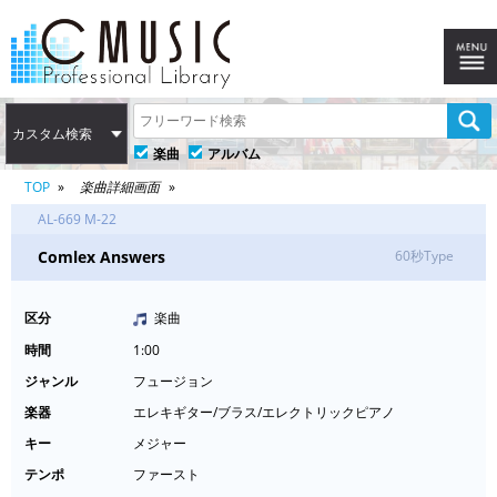
カスタム検索
楽曲
アルバム
TOP
楽曲詳細画面
AL-669 M-22
Comlex Answers
60秒Type
区分
楽曲
時間
1:00
ジャンル
フュージョン
楽器
エレキギター/ブラス/エレクトリックピアノ
キー
メジャー
テンポ
ファースト