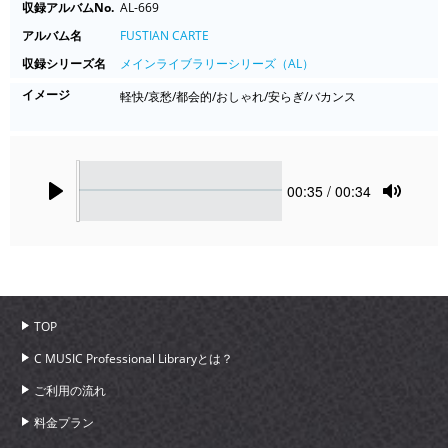
収録アルバムNo.
AL-669
アルバム名
FUSTIAN CARTE
収録シリーズ名
メインライブラリーシリーズ（AL）
イメージ
軽快/哀愁/都会的/おしゃれ/安らぎ/バカンス
Seek
Current
00:35
/ 00:34
time
Play
Toggle
Mute
TOP
C MUSIC Professional Libraryとは？
ご利用の流れ
料金プラン