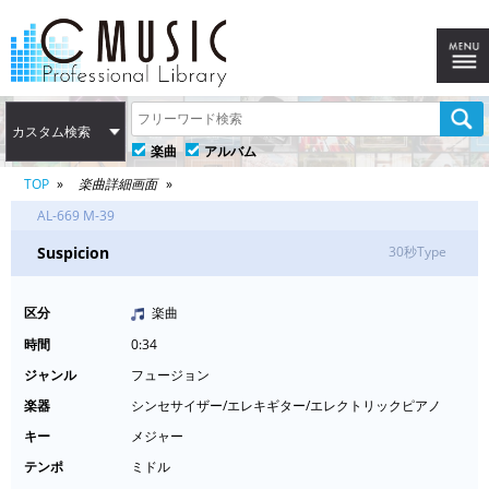
カスタム検索
楽曲
アルバム
TOP
楽曲詳細画面
AL-669 M-39
Suspicion
30秒Type
区分
楽曲
時間
0:34
ジャンル
フュージョン
楽器
シンセサイザー/エレキギター/エレクトリックピアノ
キー
メジャー
テンポ
ミドル