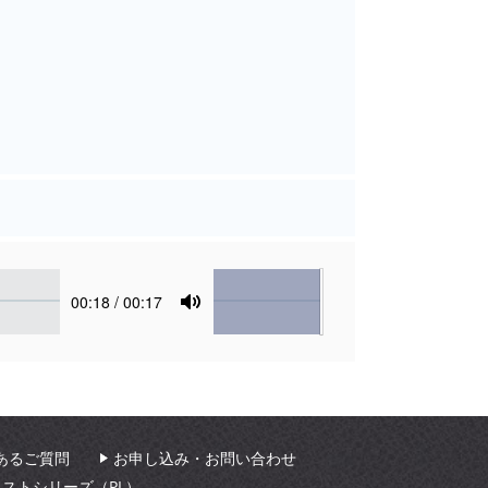
Volume
Current
00:18
/ 00:17
time
Toggle
Mute
あるご質問
お申し込み・お問い合わせ
ィストシリーズ（PL）