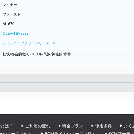
マイナー
ファースト
AL-670
OCEAN BREEZE
メインライブラリーシリーズ（AL）
軽快/都会的/陰り/スリル/民族/神秘的/森林
Seek
aryとは？
ご利用の流れ
料金プラン
使用条件
よく
ーシリーズ（AL）
BGMライトシリーズ（SL）
BGMアーテ