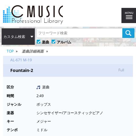
カスタム検索
楽曲
アルバム
TOP
楽曲詳細画面
AL-671 M-19
Fountain-2
Full
区分
楽曲
時間
2:49
ジャンル
ポップス
楽器
シンセサイザー/アコースティックピアノ
キー
メジャー
テンポ
ミドル