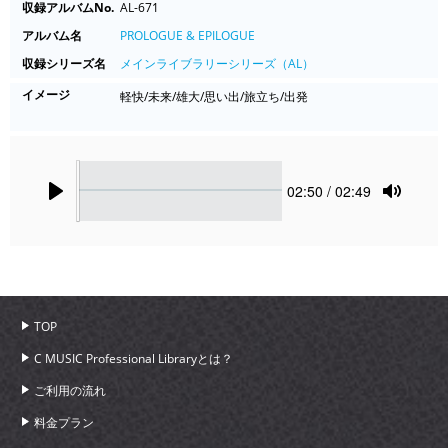
収録アルバムNo.
AL-671
アルバム名
PROLOGUE & EPILOGUE
収録シリーズ名
メインライブラリーシリーズ（AL）
イメージ
軽快/未来/雄大/思い出/旅立ち/出発
Seek
Current
02:50
/ 02:49
time
Play
Toggle
Mute
TOP
C MUSIC Professional Libraryとは？
ご利用の流れ
料金プラン