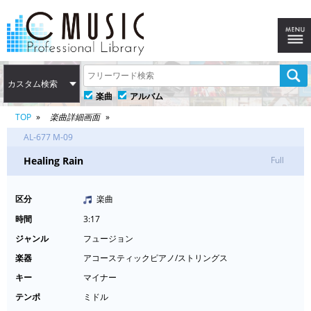
カスタム検索
楽曲
アルバム
TOP
楽曲詳細画面
AL-677 M-09
Healing Rain
Full
区分
楽曲
時間
3:17
ジャンル
フュージョン
楽器
アコースティックピアノ/ストリングス
キー
マイナー
テンポ
ミドル