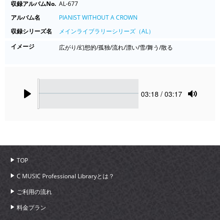
収録アルバムNo.
AL-677
アルバム名
PIANIST WITHOUT A CROWN
収録シリーズ名
メインライブラリーシリーズ（AL）
イメージ
広がり/幻想的/孤独/流れ/漂い/雪/舞う/散る
Seek
Current
03:18
/ 03:17
time
Play
Toggle
Mute
TOP
C MUSIC Professional Libraryとは？
ご利用の流れ
料金プラン