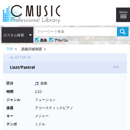
カスタム検索
楽曲
アルバム
TOP
楽曲詳細画面
AL-677 M-14
Liszt/Pastral
Full
区分
楽曲
時間
2:22
ジャンル
フュージョン
楽器
アコースティックピアノ
キー
メジャー
テンポ
ミドル