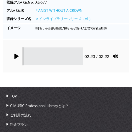
収録アルバムNo.
AL-677
アルバム名
PIANIST WITHOUT A CROWN
収録シリーズ名
メインライブラリーシリーズ（AL）
イメージ
明るい/伝統/華麗/軽やか/踊り/工芸/宮廷/西洋
Seek
Current
02:23
/ 02:22
time
Play
Toggle
Mute
TOP
C MUSIC Professional Libraryとは？
ご利用の流れ
料金プラン