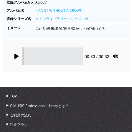
収録アルバムNo.
AL-677
アルバム名
PIANIST WITHOUT A CROWN
収録シリーズ名
メインライブラリーシリーズ（AL）
イメージ
広がり/未来/希望/輝き/懐かしさ/虹/雨上がり
Seek
Current
00:33
/ 00:32
time
Play
Toggle
Mute
TOP
C MUSIC Professional Libraryとは？
ご利用の流れ
料金プラン