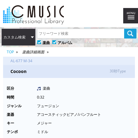
カスタム検索
楽曲
アルバム
TOP
楽曲詳細画面
AL-677 M-34
Cocoon
30秒Type
区分
楽曲
時間
0:32
ジャンル
フュージョン
楽器
アコースティックピアノ/パンフルート
キー
メジャー
テンポ
ミドル