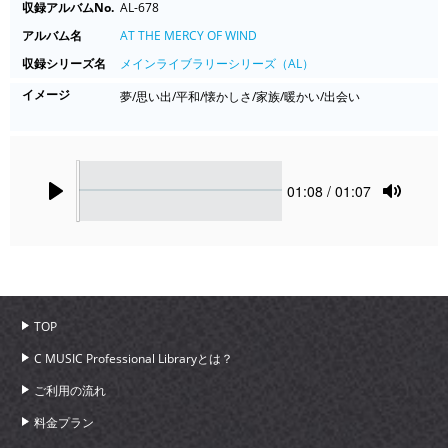
収録アルバムNo.
AL-678
アルバム名
AT THE MERCY OF WIND
収録シリーズ名
メインライブラリーシリーズ（AL）
イメージ
夢/思い出/平和/懐かしさ/家族/暖かい/出会い
Seek
Current
01:08
/ 01:07
time
Play
Toggle
Mute
TOP
C MUSIC Professional Libraryとは？
ご利用の流れ
料金プラン