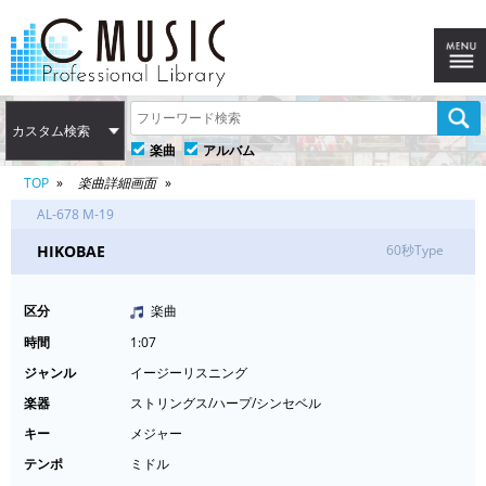
カスタム検索
楽曲
アルバム
TOP
楽曲詳細画面
AL-678 M-19
HIKOBAE
60秒Type
区分
楽曲
時間
1:07
ジャンル
イージーリスニング
楽器
ストリングス/ハープ/シンセベル
キー
メジャー
テンポ
ミドル