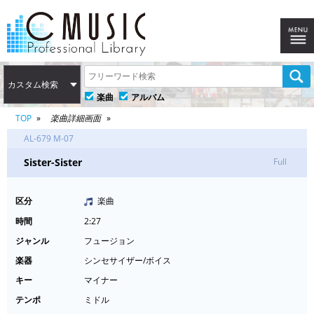
カスタム検索
楽曲
アルバム
TOP
楽曲詳細画面
AL-679 M-07
Sister-Sister
Full
区分
楽曲
時間
2:27
ジャンル
フュージョン
楽器
シンセサイザー/ボイス
キー
マイナー
テンポ
ミドル