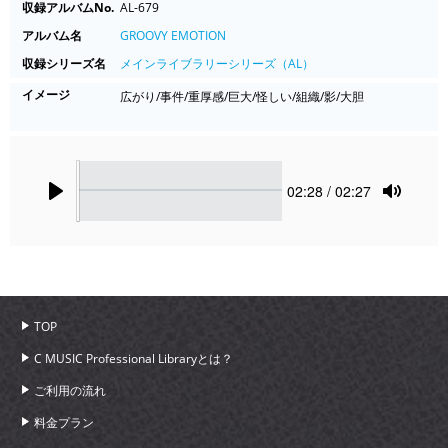
収録アルバムNo.
AL-679
アルバム名
GROOVY EMOTION
収録シリーズ名
メインライブラリーシリーズ（AL）
イメージ
広がり/事件/重厚感/巨大/怪しい/組織/影/大胆
Seek
Current
02:28
/ 02:27
time
Play
Toggle
Mute
TOP
C MUSIC Professional Libraryとは？
ご利用の流れ
料金プラン